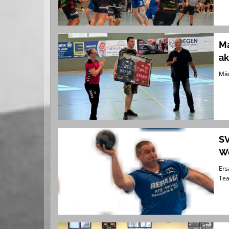
Ma
ak
Män
SV
We
Ers
Tea