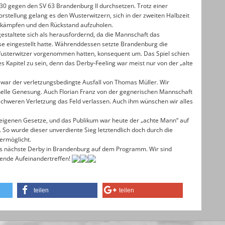
30 gegen den SV 63 Brandenburg II durchsetzen. Trotz einer
stellung gelang es den Wusterwitzern, sich in der zweiten Halbzeit
zukämpfen und den Rückstand aufzuholen.
estaltete sich als herausfordernd, da die Mannschaft das
ise
eingestellt hatte. Währenddessen setzte Brandenburg die
 Wusterwitzer vorgenommen hatten, konsequent um. Das Spiel schien
ues Kapitel zu sein, denn das Derby-Feeling war meist nur von der „alte
war der verletzungsbedingte Ausfall von Thomas Müller. Wir
elle Genesung. Auch Florian Franz von der gegnerischen Mannschaft
chweren Verletzung das Feld verlassen. Auch ihm wünschen wir alles
eigenen Gesetze, und das Publikum war heute der „achte Mann“ auf
. So wurde dieser unverdiente Sieg letztendlich doch durch die
ermöglicht.
as nächste Derby in Brandenburg auf dem Programm. Wir sind
ende Aufeinandertreffen!
teilen
teilen