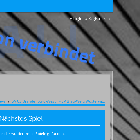
Login
Registrieren
ews
SV 63 Brandenburg-West II - SV Blau-Weiß Wusterwitz
Nächstes Spiel
Leider wurden keine Spiele gefunden.