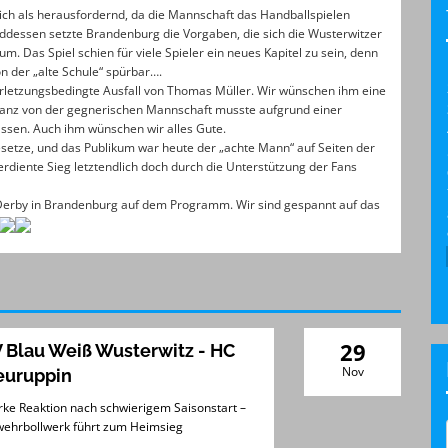
ich als herausfordernd, da die Mannschaft das Handballspielen
nddessen setzte Brandenburg die Vorgaben, die sich die Wusterwitzer
 Das Spiel schien für viele Spieler ein neues Kapitel zu sein, denn
n der „alte Schule“ spürbar….
letzungsbedingte Ausfall von Thomas Müller. Wir wünschen ihm eine
ranz von der gegnerischen Mannschaft musste aufgrund einer
assen. Auch ihm wünschen wir alles Gute.
setze, und das Publikum war heute der „achte Mann“ auf Seiten der
rdiente Sieg letztendlich doch durch die Unterstützung der Fans
Derby in Brandenburg auf dem Programm. Wir sind gespannt auf das
29
 Blau Weiß Wusterwitz - HC
Nov
euruppin
rke Reaktion nach schwierigem Saisonstart –
ehrbollwerk führt zum Heimsieg