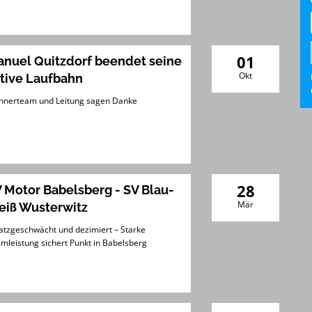
01
nuel Quitzdorf beendet seine
Okt
tive Laufbahn
nerteam und Leitung sagen Danke
28
 Motor Babelsberg - SV Blau-
Mär
iß Wusterwitz
atzgeschwächt und dezimiert – Starke
mleistung sichert Punkt in Babelsberg