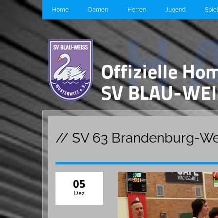
Home
Damen
Herren
Jugend
Spie
// SV 63 Brandenburg-Wes
05
Dez