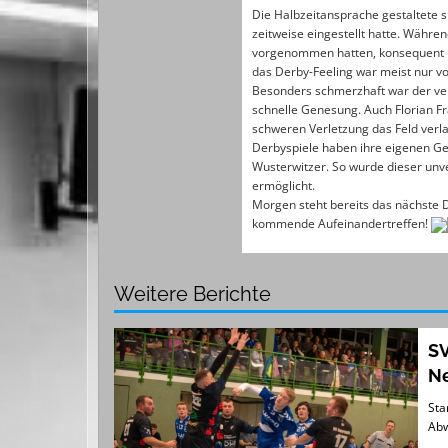
Die Halbzeitansprache gestaltete s
zeitweise
eingestellt hatte. Währe
vorgenommen hatten, konsequent um.
das Derby-Feeling war meist nur vo
Besonders schmerzhaft war der ver
schnelle Genesung. Auch Florian F
schweren Verletzung das Feld verl
Derbyspiele haben ihre eigenen Ge
Wusterwitzer. So wurde dieser unve
ermöglicht.
Morgen steht bereits das nächste 
kommende Aufeinandertreffen!
Weitere Berichte
SV
N
Sta
Abw