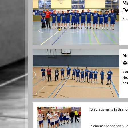
Mä
Fe
Am 
Ne
We
Kla
Neu
bes
?Sieg auswärts in Bran
In einem spannenden, je