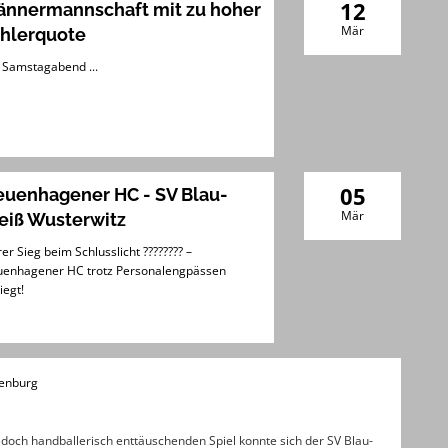
12
nnermannschaft mit zu hoher
Mär
hlerquote
Samstagabend ...
05
uenhagener HC - SV Blau-
Mär
iß Wusterwitz
rer Sieg beim Schlusslicht ???????? –
enhagener HC trotz Personalengpässen
iegt!
denburg
doch handballerisch enttäuschenden Spiel konnte sich der SV Blau-