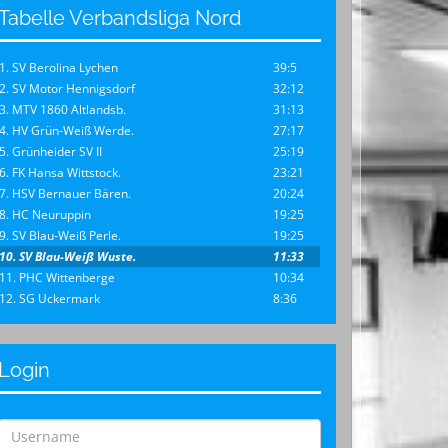
Tabelle Verbandsliga Nord
1. SV Berolina Lychen
39:5
2. SV Motor Hennigsdorf
32:12
3. MTV 1860 Altlandsb.
31:13
4. HV Grün-Weiß Werde.
27:17
5. Grünheider SV II
25:19
6. FK Hansa Wittstock.
23:21
7. HSV Bernauer Bären.
20:24
8. HC Neuruppin
19:25
9. SV Blau-Weiß Perle.
19:25
10. SV Blau-Weiß Wuste.
11:33
11. PHC Wittenberge
10:34
12. SG Uckermark
8:36
Login