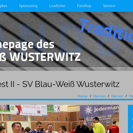
lplan
Sponsoring
Liveticker
Fanshop
Service
t II - SV Blau-Weiß Wusterwitz
Home
Herren
Herren
N