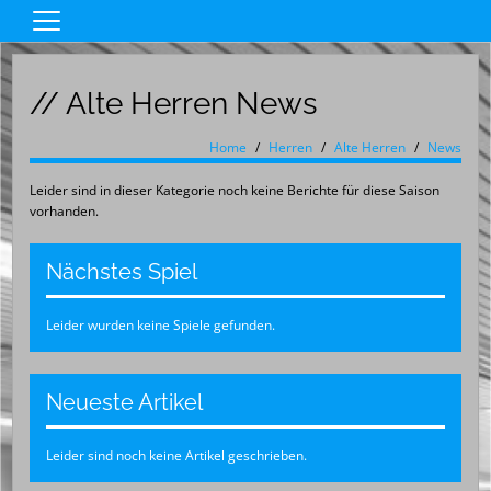
Home
// Alte Herren News
Damen
Herren
Home
Herren
Alte Herren
News
Jugend
Leider sind in dieser Kategorie noch keine Berichte für diese Saison
vorhanden.
Spielplan
Sponsoring
Nächstes Spiel
Liveticker
Leider wurden keine Spiele gefunden.
Fanshop
Service
Neueste Artikel
Leider sind noch keine Artikel geschrieben.