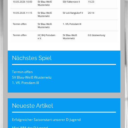
10.05.2026 10:00
SV Blau-Weiß
SSV Falkensee II
15:23
Wusterwitz
10.05.2026 11:15
SV Blau-Weiß
SV Lok Rangsdorf II
26:14
Wusterwitz
Termin offen
SV Blau-Weiß
1. VfL Potsdam III
Wusterwitz
Termin offen
HC BHJ Potsdam
SV Blau-Weiß
0:0
Gastwertung
e.V.
Wusterwitz
Nächstes Spiel
Termin offen
SV Blau-Weiß Wusterwitz
1. VfL Potsdam III
Neueste Artikel
Erfolgreicher Saisonstart unserer D-Jugend
Mini-WM der D Jugend