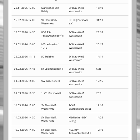
22.11.2025 17:00
Märkischer BSV
SV Blau-Weiß
18:10
Belzig
Wusterwitz
15.02.2026 12:00
SV Blau-Weiß
HC BHJ Potsdam
31:13
Wusterwitz
e.V.
15.02.2026 14:30
HSG RSV
SV Blau-Weiß
23:18
Teltow/Ruhlsdorf II
Wusterwitz
22.02.2026 10:00
MTV Wünsdorf
SV Blau-Weiß
20:17
1910
Wusterwitz
22.02.2026 11:15
SC Trebbin
SV Blau-Weiß
14:14
Wusterwitz
01.03.2026 14:45
SV Lok Rangsdorf II
SV Blau-Weiß
6:36
Wusterwitz
01.03.2026 16:00
SSV Falkensee II
SV Blau-Weiß
17:15
Wusterwitz
07.03.2026 16:30
1. VfL Potsdam III
SV Blau-Weiß
20:9
Wusterwitz
14.03.2026 12:00
SV Blau-Weiß
SV 63
11:16
Wusterwitz
Brandenburg-West
14.03.2026 14:30
SV Blau-Weiß
Märkischer BSV
14:25
Wusterwitz
Belzig
19.04.2026 14:00
SV Blau-Weiß
HSG RSV
12:16
Wusterwitz
Teltow/Ruhlsdorf II