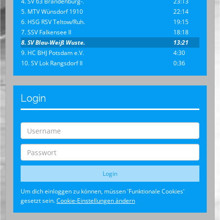
4. SV 63 Brandenburg-.
23:13
5. MTV Wünsdorf 1910
22:14
6. HSG RSV Teltow/Ruh.
19:15
7. SSV Falkensee II
18:18
8. SV Blau-Weiß Wuste.
13:21
9. HC BHJ Potsdam e.V.
4:30
10. SV Lok Rangsdorf II
0:36
Login
Um dich einloggen zu können, müssen 'Funktionale Cookies'
gesetzt sein.
Cookie-Einstellungen ändern