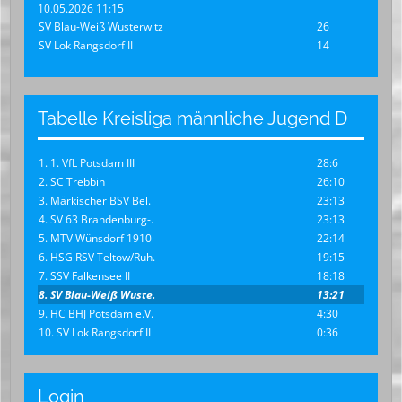
10.05.2026 11:15
SV Blau-Weiß Wusterwitz
26
SV Lok Rangsdorf II
14
Tabelle Kreisliga männliche Jugend D
1. 1. VfL Potsdam III
28:6
2. SC Trebbin
26:10
3. Märkischer BSV Bel.
23:13
4. SV 63 Brandenburg-.
23:13
5. MTV Wünsdorf 1910
22:14
6. HSG RSV Teltow/Ruh.
19:15
7. SSV Falkensee II
18:18
8. SV Blau-Weiß Wuste.
13:21
9. HC BHJ Potsdam e.V.
4:30
10. SV Lok Rangsdorf II
0:36
Login